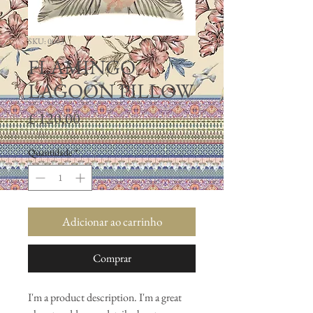
SKU: 0003
FLAMINGO
LAGOON PILLOW
Preço
£ 120,00
Quantidade
*
Adicionar ao carrinho
Comprar
I'm a product description. I'm a great 